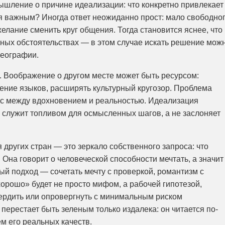
шление о причине идеализации: что конкретно привлекает
ся важным? Иногда ответ неожиданно прост: мало свободно
желание сменить круг общения. Тогда становится яснее, что
енных обстоятельствах — в этом случае искать решение мож
географии.
. Воображение о другом месте может быть ресурсом:
чение языков, расширять культурный кругозор. Проблема
нс между вдохновением и реальностью. Идеализация
а служит топливом для осмысленных шагов, а не заслоняет
 других стран — это зеркало собственного запроса: что
. Она говорит о человеческой способности мечтать, а значит
й подход — сочетать мечту с проверкой, романтизм с
хорошо» будет не просто мифом, а рабочей гипотезой,
ердить или опровергнуть с минимальным риском
 перестает быть зеленым только издалека: он читается по-
м его реальных качеств.