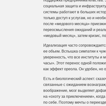
поддержка предпринимательства. 
социальная защита и инфраструкту
системы работают в больших истори
только доступ к услугам, но и нео
после «медового месяца» приезжи
переосмысления ожиданий и реаль
«медовый месяц», затем кризис, п
Идеализация часто сопровождается
ее объем. Вспышка симпатии к чужо
уверенность, что все институты и
часы». Этот перенос одной положи
как эффект ореола. Он удобен, но 
Есть и биологический аспект: ска
связанные с ожиданием вознагражд
воображение, мозг выделяет дофам
на «охоту за приключением», когд
по себе. Поэтому мечты о переезд