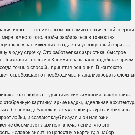
зация иного — это механизм экономии психической энергии
мира: вместо того, чтобы разбираться в тонкостях
 социальных напряжениях, создается упрощенный образ —
чу в одну строчку. Это работает как эвристика: быстрое
а. Психологи Тверски и Канеман называли подобные прием
сегда точные способы принятия решения. В контексте
чше» освобождает от необходимости анализировать сложны
ливают этот эффект. Туристические кампании, лайфстайл-
о отобранную картинку: яркие кадры, идеальная архитектур
ечах. Соцсети добавили к этому селфи-ракурсы и фильтры.
рает лайки, и создают клуб визуальной иллюзии:
ние формирует у зрителя впечатление, что это
сть. Человек видит не целостную картину, а набор