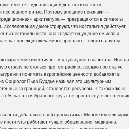
одит вместе с идеализацией детства или эпохи:
 и неспешном ритме. Поэтому внешние признаки —
 «традиционная» архитектура — превращаются в символы
. Исследования демонстрируют, что ностальгия действует
енты нестабильности: она создает ощущение смысла и
ает как проекция желаемого прошлого, только в другом
к выражение идентичности и культурного капитала. Иногда
ю страну не столько про географию, сколько про статус:
льтуре или понимать европейские ценности добавляет в
нг. Социолог Пьер Бурдье называл это «культурным
етенные за границей, становятся ресурсом. В таком ключе
 себя частью избранного круга: не просто «путешественник
альности добавляют слой прагматизма. Многие идеализиру
ые институты работают лучше: образование, медицина,