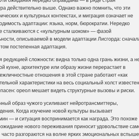
Эти ожидания нередко оправданы — в ряде стран
ра действительно выше. Однако важно помнить, что эти
ческих и культурных контекстах, и миграция означает не
бходимость адаптации: языка, норм, бюрократии. Нередко
е сталкиваются с «культурным шоком» — фазой
ности, описываемой в модели адаптации Лисгорда: сначал
отом постепенная адаптация.
 редукцией сложности: видна только одна грань жизни, а н
й кухне, архитектуре или образу жизни перерастает в
 межличностные отношения в этой стране работают «как
тельной характеристики на весь социальный холст известе
опасен: ореол мешает видеть структурные вызовы и риски.
зочный образ чужого усиливают нейротрансмиттеры,
ения. Когда изучение новой культуры вызывает
ин — и ситуация воспринимается как награда. Это похоже
а ожидание нового переживания приносит удовольствие сам
е часто разгораются на волне ярких эмоциональных вспыше