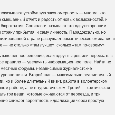
 показывают устойчивую закономерность — многие, кто
о смешанный отчет: и радость от новых возможностей, и
от бюрократии. Социологи называют это «двухсторонним
 страну прибытия, и саму личность. Парадоксально, но
лизированной стране разрушает романтические ожидания и
е — не столько «там лучше», сколько «там по-своему».
ть взвешенное решение, если вдруг вы решили переехать в
кое правило — увеличить информационное поле. Найти не
 и местные форумы, независимые журналистские
м уровне жизни. Второй шаг — максимально реалистичный
ли, но и более длительный визит, работа в волонтерском
ном районе, а не в туристическом. Третий — критическая
ть три вещи, которые ожидаются от переезда, и три
ние снижает вероятность идеализации через простую