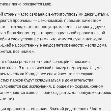
основе легко рождается миф.
ой страны часто связана с внутригрупповыми дефицитами.
даются проблемы — с экономикой, правами, качеством
ти — взгляд естественно устремляется в сторону других
сал Леон Фестингер в теории социальной сравнительной
ебя и свои условия с теми, что кажутся лучше или хуже.
кцией на собственные неудовлетворенности: «если дома
ажется, все иначе».
о образа роль когнитивной селекции: внимание
сигналах. Это классический пример подтверждающего
сь мысль «в Канаде все спокойно», то все случаи
стых парков будут складываться в доказательства.
бъясняются как исключения. В общем информационном
апоминаются живее — они создают законченную «историю
атистик.
ции прошлого — еще один близкий родственник. Часто