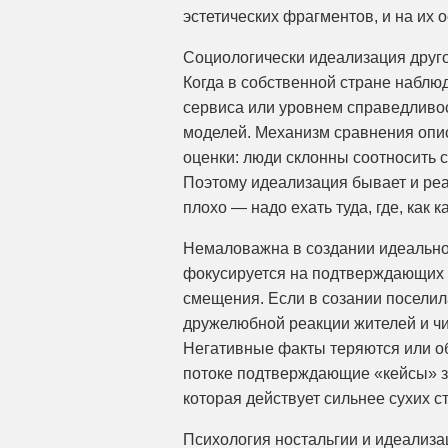
эстетических фрагментов, и на их 
Социологически идеализация друг
Когда в собственной стране наблю
сервиса или уровнем справедливос
моделей. Механизм сравнения опи
оценки: люди склонны соотносить с
Поэтому идеализация бывает и реа
плохо — надо ехать туда, где, как к
Немаловажна в создании идеальног
фокусируется на подтверждающих 
смещения. Если в созании поселила
дружелюбной реакции жителей и чи
Негативные факты теряются или о
потоке подтверждающие «кейсы» з
которая действует сильнее сухих ст
Психология ностальгии и идеализа