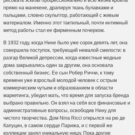
рисовать эскизы профессионально и всю жизнь кроила
прямо на манекене, драпируя ткань булавками и
пальцами, словно скульптор, работающий с живым
материалом. Именно этот тактильный, почти интимный
метод работы стал ее фирменным почерком.
В 1932 году, когда Нине было уже сорок девять лет, она
совершила поступок, требующий немалой смелости: в
разгар Великой депрессии, когда известные модные
дома закрывались один за другим, она основала
собственный бизнес. Ее сын Робер Риччи, к тому
времени уже взрослый молодой человек с острым
коммерческим чутьем и образованием в области
маркетинга, убедил мать, что время для запуска бренда
выбрано правильно. Он взял на себя все финансовые и
административные вопросы, освободив Нину для
чистого творчества. Дом Nina Ricci открылся на рю де
Капуцин, в самом сердце Парижа, и с первой же
коллекции занял уникальную нишу. Пока другие