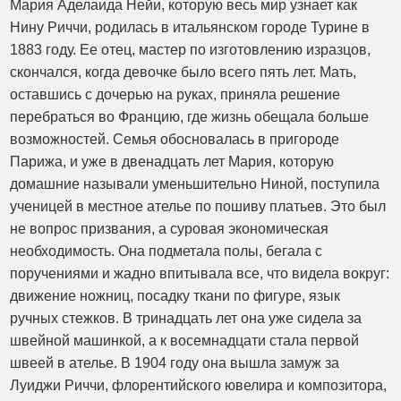
Мария Аделаида Нейи, которую весь мир узнает как
Нину Риччи, родилась в итальянском городе Турине в
1883 году. Ее отец, мастер по изготовлению изразцов,
скончался, когда девочке было всего пять лет. Мать,
оставшись с дочерью на руках, приняла решение
перебраться во Францию, где жизнь обещала больше
возможностей. Семья обосновалась в пригороде
Парижа, и уже в двенадцать лет Мария, которую
домашние называли уменьшительно Ниной, поступила
ученицей в местное ателье по пошиву платьев. Это был
не вопрос призвания, а суровая экономическая
необходимость. Она подметала полы, бегала с
поручениями и жадно впитывала все, что видела вокруг:
движение ножниц, посадку ткани по фигуре, язык
ручных стежков. В тринадцать лет она уже сидела за
швейной машинкой, а к восемнадцати стала первой
швеей в ателье. В 1904 году она вышла замуж за
Луиджи Риччи, флорентийского ювелира и композитора,