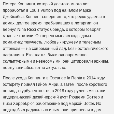
Петера Коппинга, который до этого много лет
проработал в Louis Vuitton под началом Марка
Джейкобса. Коппинг совершил то, что редко удается в
домах, долгое время пребывавших в летаргии: он
вернул Nina Ricci статус бренда, о котором говорят
модные критики. Он переосмыслил коды дома —
романтику, текучесть, любовь к кружеву и телесным
оттенкам — на современный лад, без ностальгического
нафталина. Его платья были одновременно
скульптурными и невесомыми, они цитировали архивы,
но звучали абсолютно актуально.
После ухода Коппинга в Oscar de la Renta в 2014 году
эстафету принял Гийом Анри, а затем, после короткого
периода турбулентности, в 2018 году рулевыми стали
нидерландский дизайнерский дуэт Рюшеми Боттер и
Лизи Херребрюг, работающие под маркой Botter. Их
подход был радикально иным: они привнесли в дом